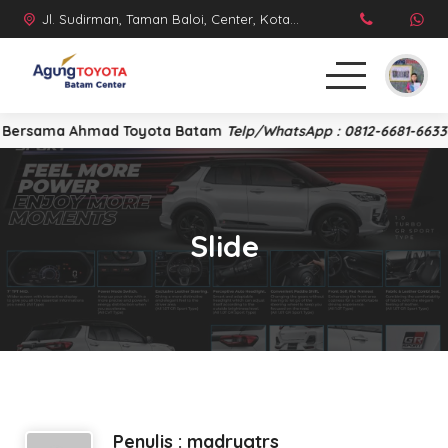
Jl. Sudirman, Taman Baloi, Center, Kota Batam, Kepulauan Riau 29432
Bersama Ahmad Toyota Batam
Telp/WhatsApp : 0812-6681-6633
Beranda
MPV
Slide
SUV
Hatchback
Comersial
Artikel
Penulis : madrygtrs
PROMO 2026